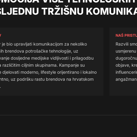
LJEDNU TRŽIŠNU KOMUNIK
V
NAŠ PRIST
 je bio upravljati komunikacijom za nekoliko
Razvili sm
itih brendova potrošačke tehnologije, uz
usmjerenu n
anje dosljedne medijske vidljivosti i prilagodbu
dugoročnu 
 različitim ciljnim skupinama. Kampanje su
objave, kr
e djelovati moderno, lifestyle orijentirano i lokalno
influencer
ntno, uz podršku rastu brendova na hrvatskom
angažman p
.