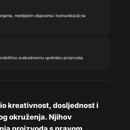
mpanjama, medijskim objavama i komunikaciji na
 i praktičnu svakodnevnu upotrebu proizvoda.
o kreativnost, dosljednost i
g okruženja. Njihov
anja proizvoda s pravom