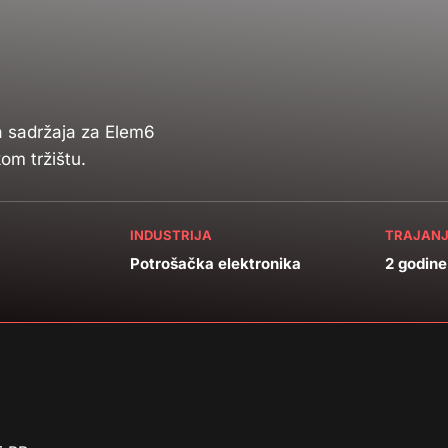
ja sadržaja za Elem6
om tržištu.
INDUSTRIJA
TRAJANJ
Potrošačka elektronika
2 godine