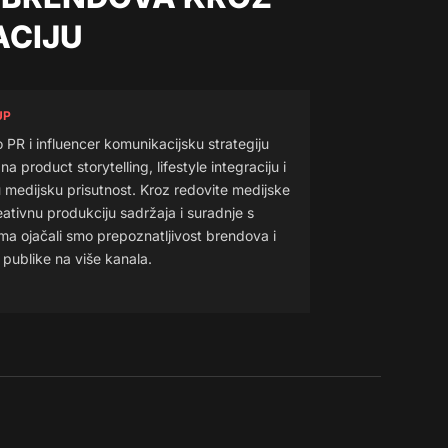
ACIJU
UP
o PR i influencer komunikacijsku strategiju
a product storytelling, lifestyle integraciju i
medijsku prisutnost. Kroz redovite medijske
eativnu produkciju sadržaja i suradnje s
ima ojačali smo prepoznatljivost brendova i
ublike na više kanala.