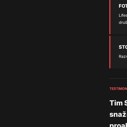
FO
Life
dru
ST
Razv
TESTIMON
Tim 
snaž
proa