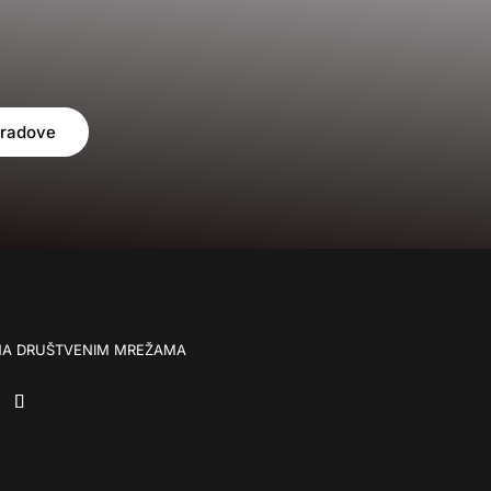
.
 radove
 NA DRUŠTVENIM MREŽAMA