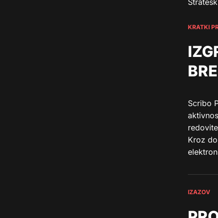
Stratešk
KRATKI P
IZG
BRE
Scribo 
aktivnos
redovite
Kroz dos
elektron
IZAZOV
PRO