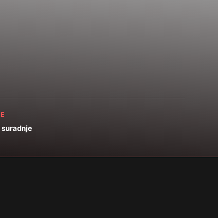
E
 suradnje