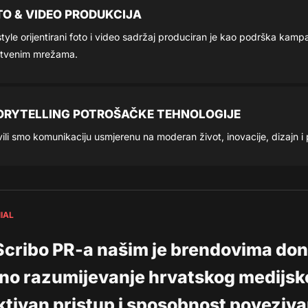
TO & VIDEO PRODUKCIJA
style orijentirani foto i video sadržaj produciran je kao podrška ka
štvenim mrežama.
ORYTELLING POTROŠAČKE TEHNOLOGIJE
ili smo komunikaciju usmjerenu na moderan život, inovacije, dizajn
IAL
Scribo PR-a našim je brendovima doni
no razumijevanje hrvatskog medijsko
ktivan pristup i sposobnost poveziv