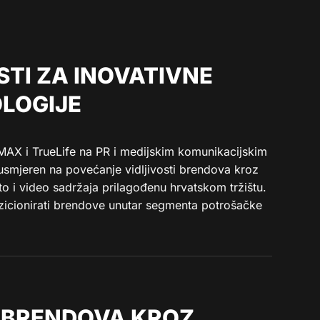
STI ZA INOVATIVNE
LOGIJE
AX i TrueLife na PR i medijskim komunikacijskim
usmjeren na povećanje vidljivosti brendova kroz
to i video sadržaja prilagođenu hrvatskom tržištu.
ozicionirati brendove unutar segmenta potrošačke
 BRENDOVA KROZ