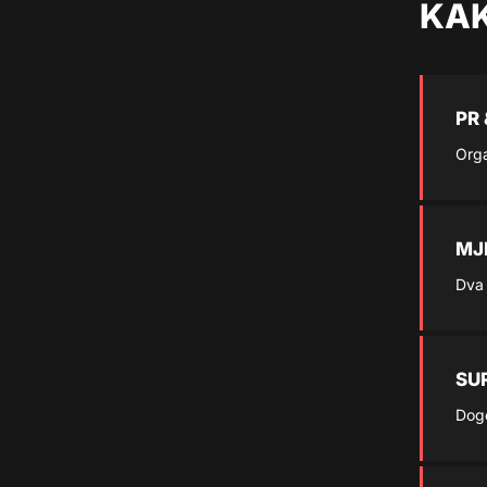
KAK
PR
Orga
MJ
Dva 
SU
Dogo