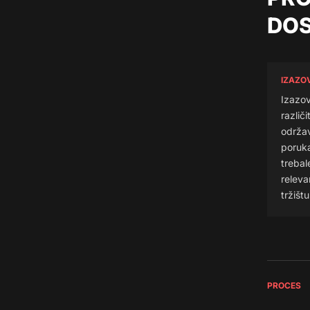
DOS
IZAZO
Izazov
različ
održav
poruka
trebal
releva
tržištu
PROCES