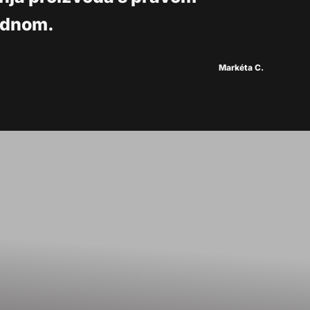
jednom.
Markéta C.